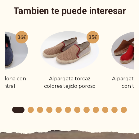
Tambien te puede interesar
36€
35€
e lona con
Alpargata torcaz
Alpargata 
entral
colores tejido poroso
con tir