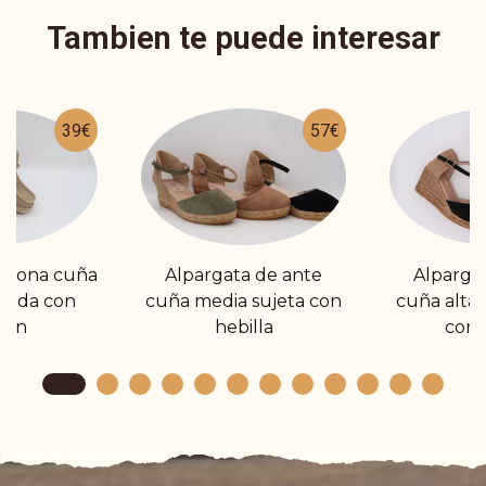
Tambien te puede interesar
39€
57€
e lona cuña
Alpargata de ante
Alpargat
rada con
cuña media sujeta con
cuña alta 
dón
hebilla
con h