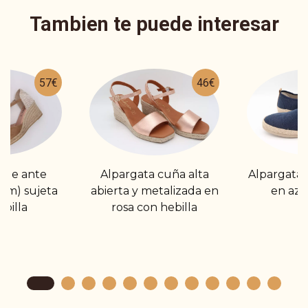
Tambien te puede interesar
57€
46€
 de ante
Alpargata cuña alta
Alpargata t
7cm) sujeta
abierta y metalizada en
en azu
billa
rosa con hebilla