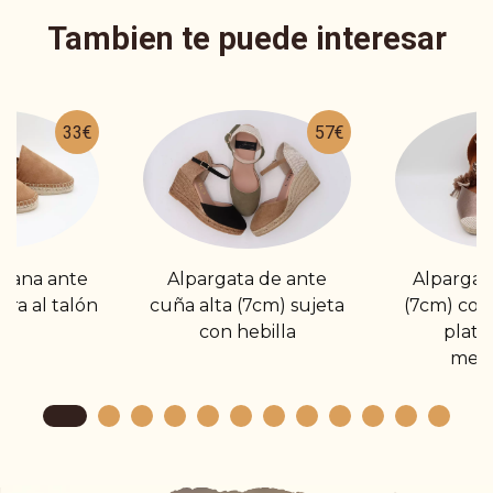
Tambien te puede interesar
33€
57€
plana ante
Alpargata de ante
Alpargat
ira al talón
cuña alta (7cm) sujeta
(7cm) con 
con hebilla
plata
meta