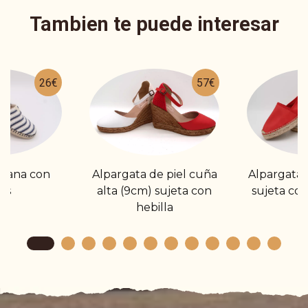
Tambien te puede interesar
26€
57€
plana con
Alpargata de piel cuña
Alpargata d
as
alta (9cm) sujeta con
sujeta con 
hebilla