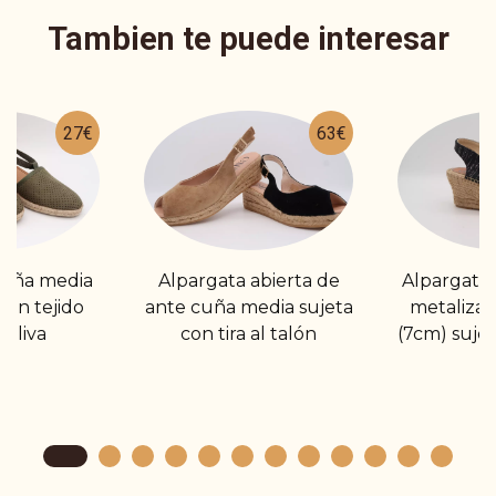
Tambien te puede interesar
27€
63€
cuña media
Alpargata abierta de
Alpargata 
en tejido
ante cuña media sujeta
metalizad
 oliva
con tira al talón
(7cm) suje