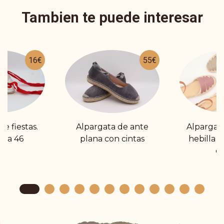
Tambien te puede interesar
16€
55€
e fiestas.
Alpargata de ante
Alpargata
8 a 46
plana con cintas
hebilla y
cin