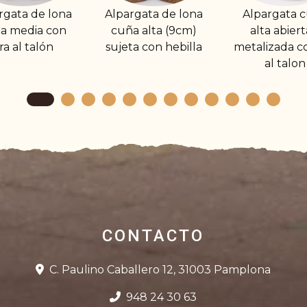
pargata de lona
Alpargata cuña
Alpargata 
uña alta (9cm)
alta abierta y
cuña med
jeta con hebilla
metalizada con tira
gomas b
al talon
CONTACTO
C. Paulino Caballero 12, 31003 Pamplona
948 24 30 63