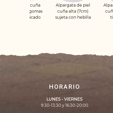
Alpargata de piel
Alpargata de lona
Al
cuña alta (7cm)
cuña media con
c
sujeta con hebilla
tira al talón
su
HORARIO
LUNES - VIERNES
9:30-13:30 y 16:30-20:00