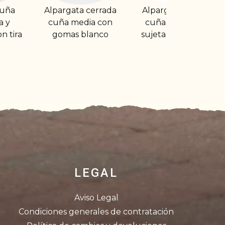
cerrada
Alpargata de piel
Alpargata lona
ia con
cuña alta (9cm)
roja cuña alta
lanco
sujeta con hebilla
(6cm) sujeta con
gomas
LEGAL
Aviso Legal
Condiciones generales de contratación