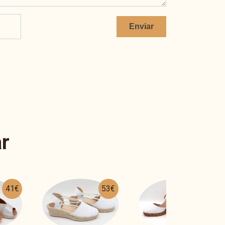
Enviar
r
53€
57€
27€