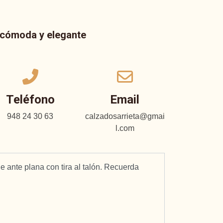
a cómoda y elegante
Teléfono
Email
948 24 30 63
calzadosarrieta@gmai
l.com