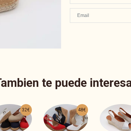
Tambien te puede interesa
48€
41€