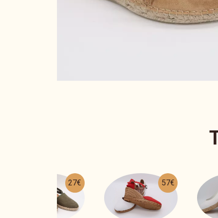
57€
32€