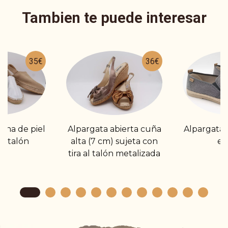
Tambien te puede interesar
35€
36€
ana de piel
Alpargata abierta cuña
Alpargata t
al talón
alta (7 cm) sujeta con
en
tira al talón metalizada