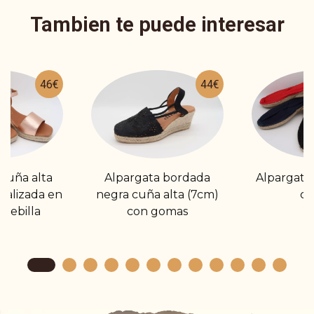
Tambien te puede interesar
46€
44€
cuña alta
Alpargata bordada
Alpargata
talizada en
negra cuña alta (7cm)
cl
 hebilla
con gomas