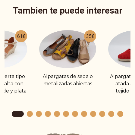
Tambien te puede interesar
61€
35€
bierta tipo
Alpargatas de seda o
Alpargata
 alta con
metalizadas abiertas
atada al
ude y plata
tejido p