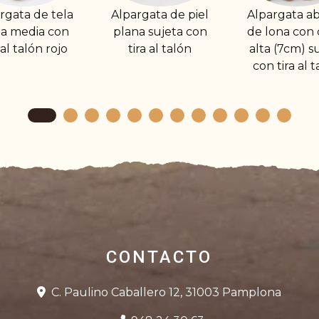
pargata de piel
Alpargata abierta
Alpargata 
ana sujeta con
de lona con cuña
cuña alta
tira al talón
alta (7cm) sujeta
sujeta con
con tira al talón
CONTACTO
C. Paulino Caballero 12, 31003 Pamplona