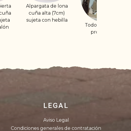
de lona
Alpagata plana
 (7cm)
con rayas
 hebilla
Todos nuestros
productos
LEGAL
Aviso Legal
Condiciones generales de contratación