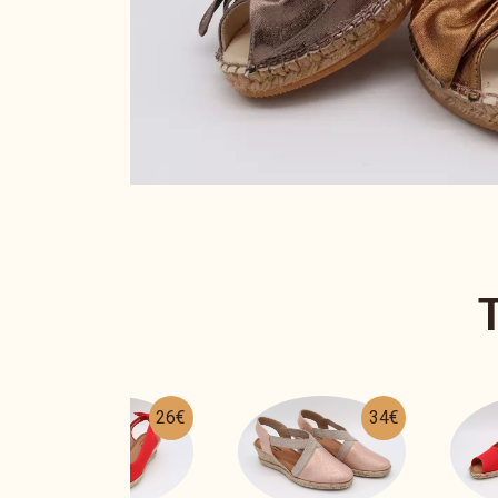
34€
26€