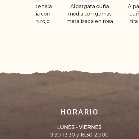
Alpargata cuña
Alpargata de tela
Al
media con gomas
cuña media con
pl
metalizada en rosa
tira al talón rojo
HORARIO
LUNES - VIERNES
9:30-13:30 y 16:30-20:00