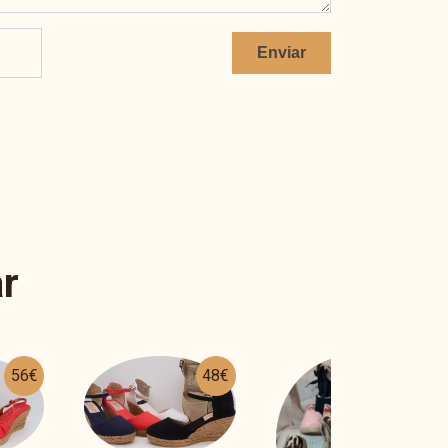
Enviar
r
48€
26€