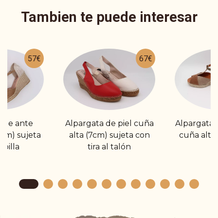
Tambien te puede interesar
57€
67€
 de ante
Alpargata de piel cuña
Alpargatas
7cm) sujeta
alta (7cm) sujeta con
cuña alta
billa
tira al talón