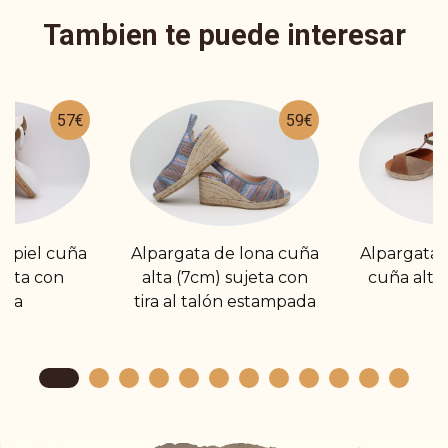
Tambien te puede interesar
57€
59€
e piel cuña
Alpargata de lona cuña
Alpargatas
jeta con
alta (7cm) sujeta con
cuña alta
lla
tira al talón estampada