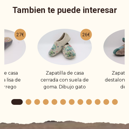
Tambien te puede interesar
27€
26€
 de casa
Zapatilla de casa
Zapatil
a lisa de
cerrada con suela de
destalona
borrego
goma. Dibujo gato
de