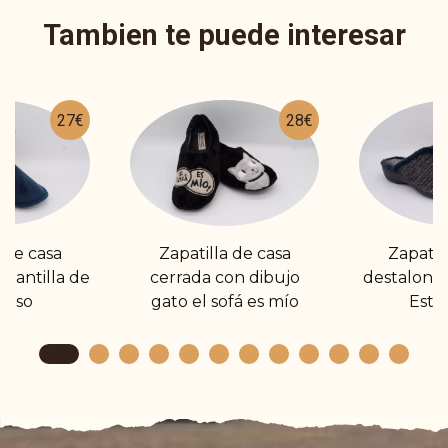
Tambien te puede interesar
27€
28€
 de casa
Zapatilla de casa
Zapatil
plantilla de
cerrada con dibujo
destalona
anso
gato el sofá es mío
Est