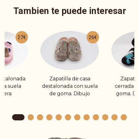
Tambien te puede interesar
27€
26€
estalonada
Zapatilla de casa
Zapatil
ala suela
destalonada con suela
cerrada c
igera
de goma. Dibujo
goma. Di