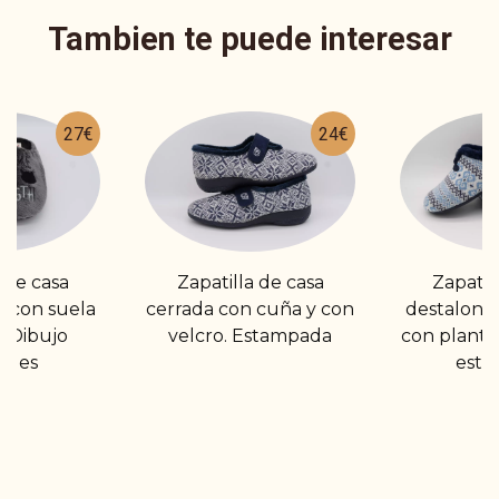
Tambien te puede interesar
27€
24€
de casa
Zapatilla de casa
Zapatilla
con suela
cerrada con cuña y con
destalonad
Dibujo
velcro. Estampada
con plantilla
les
esta