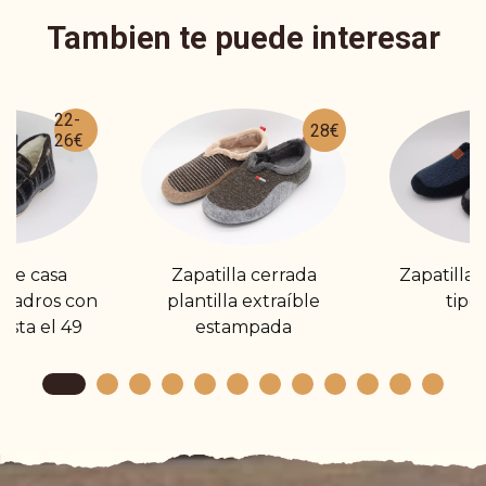
Tambien te puede interesar
22-
28€
26€
 de casa
Zapatilla cerrada
Zapatilla
cuadros con
plantilla extraíble
tipo
asta el 49
estampada