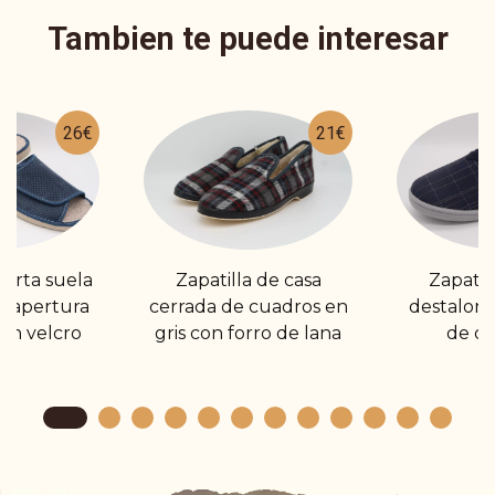
Tambien te puede interesar
26€
21€
ierta suela
Zapatilla de casa
Zapatil
 y apertura
cerrada de cuadros en
destalona
en velcro
gris con forro de lana
de d