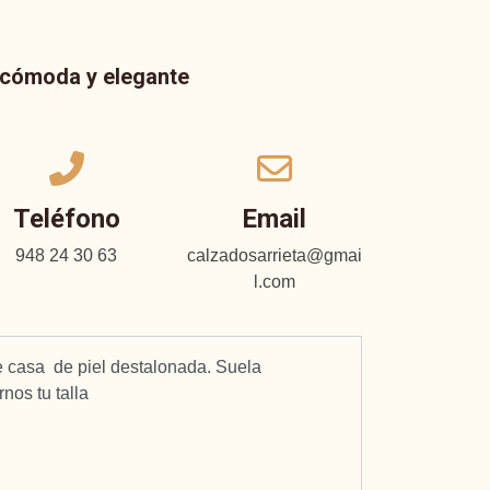
a cómoda y elegante
Teléfono
Email
948 24 30 63
calzadosarrieta@gmai
l.com