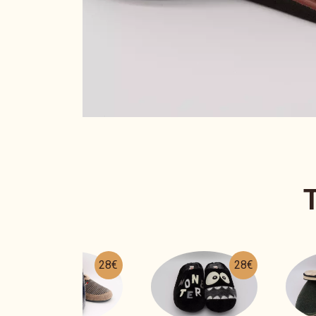
28€
26€