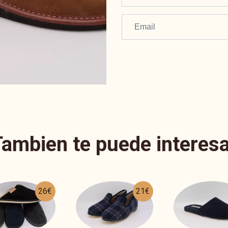
Tambien te puede interesa
21€
26€