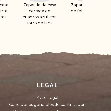
de casa
Zapatilla de casa
Zapatilla de casa
a de
de felpa cerrada
destalonada
zul con
dibujo Rectificar
 lana
es de sabios
LEGAL
Aviso Legal
Condiciones generales de contratación