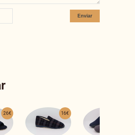
Enviar
r
16€
28€
26€