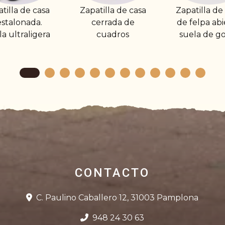
apatilla de casa
Zapatilla de casa
Zapatilla 
cerrada de
de felpa abierta,
cerrad
cuadros
suela de goma
cuadros a
forro de
CONTACTO
C. Paulino Caballero 12, 31003 Pamplona
948 24 30 63