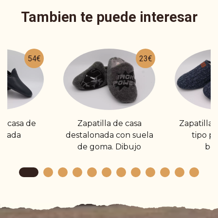
Tambien te puede interesar
54€
23€
de casa de
Zapatilla de casa
Zapatilla
errada
destalonada con suela
tipo p
de goma. Dibujo
bo