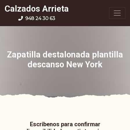
Calzados Arrieta
948 24 30 63
Zapatilla destalonada plantilla
descanso New York
Escribenos para confirmar