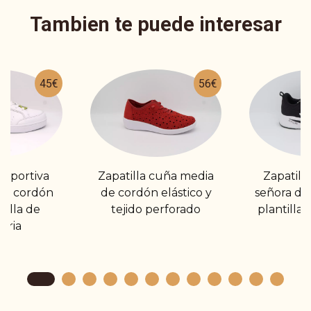
Tambien te puede interesar
45€
56€
deportiva
Zapatilla cuña media
Zapatill
de cordón
de cordón elástico y
señora de
tilla de
tejido perforado
plantilla
oria