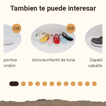
Tambien te puede interesar
26€
26€
deportiva
Victoria infantil de lona
Zapatilla
e cordón
caballero