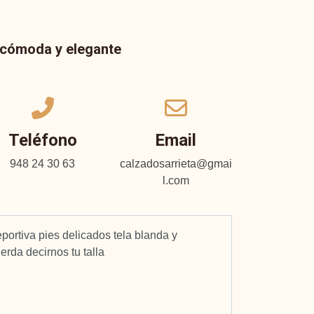
a cómoda y elegante
Teléfono
Email
948 24 30 63
calzadosarrieta@gmai
l.com