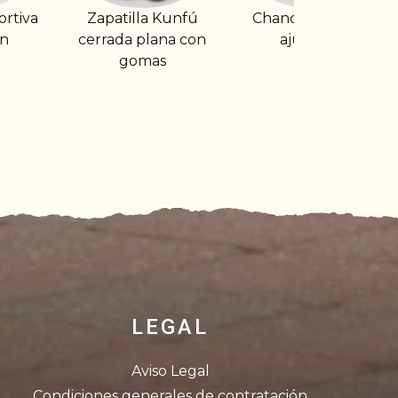
 Kunfú
Chancleta de tira
Zapatilla deportiva
ana con
ajustable
con plantilla de
s
memoria
LEGAL
Aviso Legal
Condiciones generales de contratación