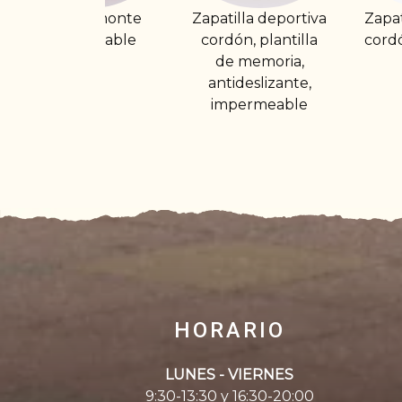
Zapatilla deportiva
Zapatilla deportiva
Zap
cordón, plantilla
cordón verano roja
bei
de memoria,
antideslizante,
impermeable
HORARIO
LUNES - VIERNES
9:30-13:30 y 16:30-20:00