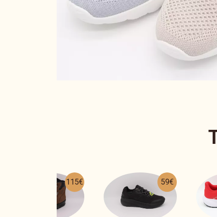
59€
44€