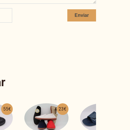
Enviar
r
23€
19€
46€