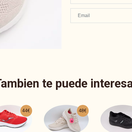
Tambien te puede interesa
48€
55€