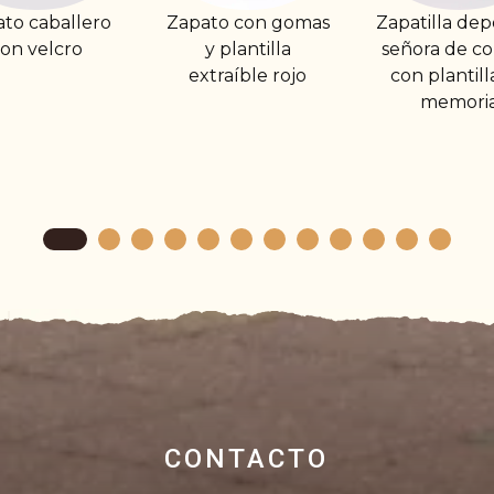
pato con gomas
Zapatilla deportiva
Abarcas O
y plantilla
señora de cordón
extraíble rojo
con plantilla de
memoria
CONTACTO