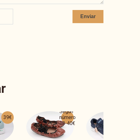
Enviar
r
Según
número
44€
52€
38-40€