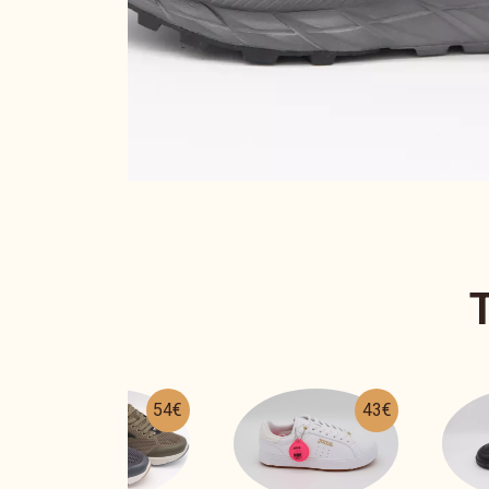
43€
37€