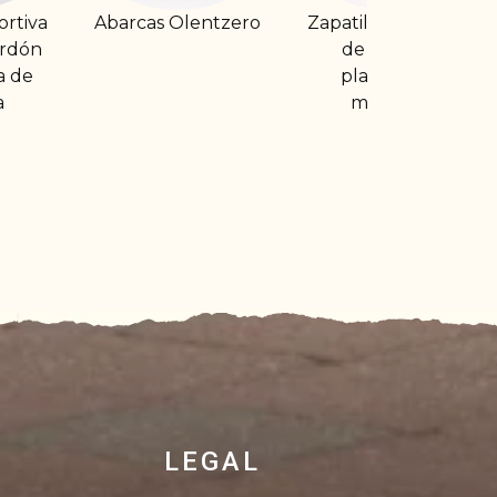
lentzero
Zapatilla deportiva
Zapatilla deportiva
de hilo con
caballero
plantilla de
antideslizante
memoria
LEGAL