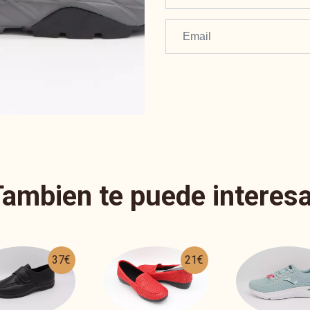
Tambien te puede interesa
21€
39€