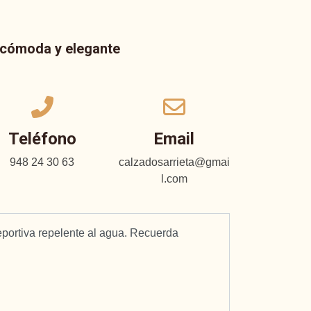
a cómoda y elegante
Teléfono
Email
948 24 30 63
calzadosarrieta@gmai
l.com