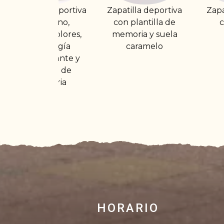
a
Zapatilla deportiva
Zapato caballero
Za
con plantilla de
con velcro
memoria y suela
caramelo
HORARIO