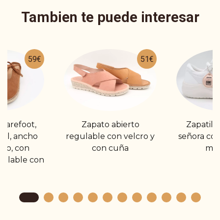
Tambien te puede interesar
59€
51€
barefoot,
Zapato abierto
Zapatill
iel, ancho
regulable con velcro y
señora con
so, con
con cuña
me
ulable con
zo