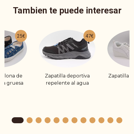
Tambien te puede interesar
25€
47€
de lona de
Zapatilla deportiva
Zapatilla 
la gruesa
repelente al agua
c