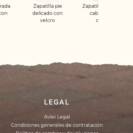
la pie
Zapatilla deportiva
Zapatilla deportiv
do con
caballero de
blanca con
cro
cordón
plantilla de
memoria
LEGAL
Aviso Legal
Condiciones generales de contratación