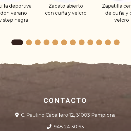
Zapato abierto
Zapatilla cerrada
Zapatil
on cuña y velcro
de cuña y con
delica
velcro
vel
CONTACTO
C. Paulino Caballero 12, 31003 Pamplona
948 24 30 63