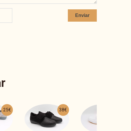
Enviar
r
38€
46€
42€