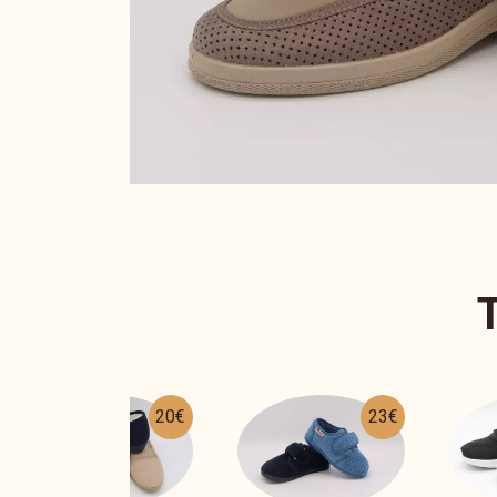
23€
49€