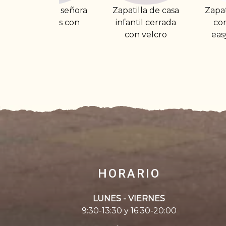
a
Zapatilla de casa
Zapatilla deportiva
infantil cerrada
cordón verano
c
con velcro
easy step negra
HORARIO
LUNES - VIERNES
9:30-13:30 y 16:30-20:00