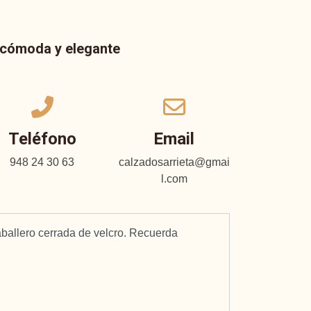
a cómoda y elegante
Teléfono
Email
948 24 30 63
calzadosarrieta@gmai
l.com