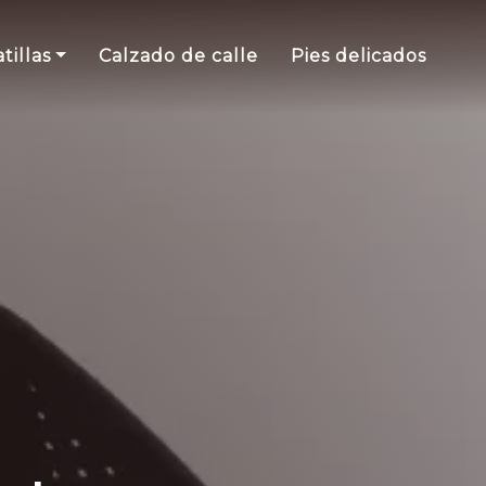
tillas
Calzado de calle
Pies delicados