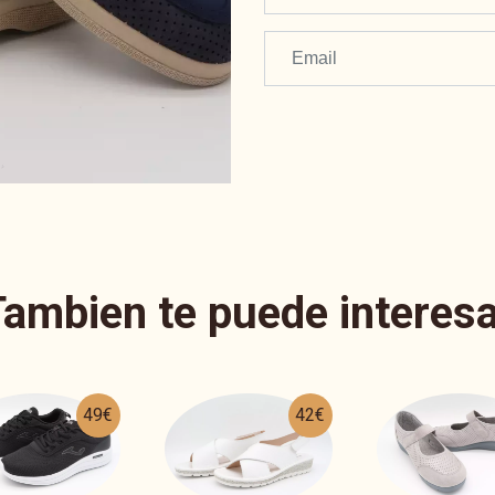
Tambien te puede interesa
42€
25€