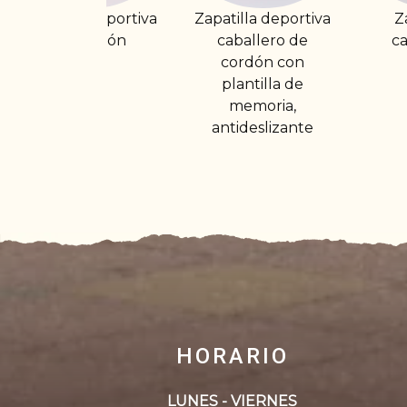
va
Zapatilla deportiva
Zapatilla de
Z
caballero de
caballero de
cordón con
velcro
plantilla de
memoria,
antideslizante
HORARIO
LUNES - VIERNES