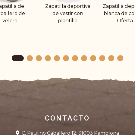
apatilla deportiva
Zapatilla deportiva
Zapato 
de vestir con
blanca de cordón.
con goma
plantilla
Oferta.
deli
CONTACTO
C. Paulino Caballero 12, 31003 Pamplona