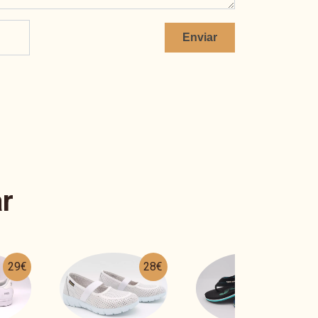
Enviar
r
28€
18€
49