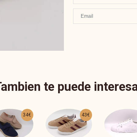
Tambien te puede interesa
43€
29€