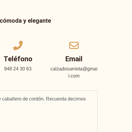
a cómoda y elegante
Teléfono
Email
948 24 30 63
calzadosarrieta@gmai
l.com