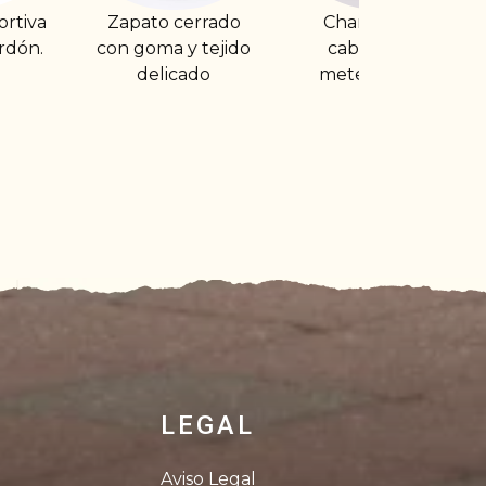
cerrado
Chancleta de
Zapatilla deporti
 y tejido
caballero de
cordón verano
cado
meter el dedo
easy step negra
LEGAL
Aviso Legal