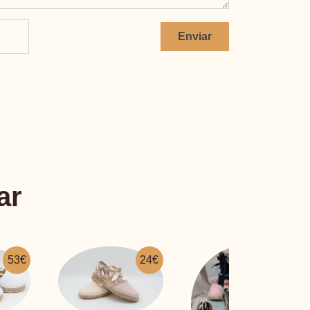
Enviar
ar
24€
27