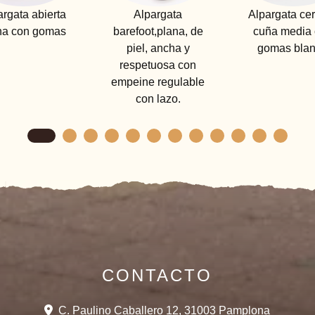
Alpargata
Alpargata cerrada
Alpargata
barefoot,plana, de
cuña media con
plana a
piel, ancha y
gomas blanco
hebilla y
respetuosa con
go
empeine regulable
con lazo.
CONTACTO
C. Paulino Caballero 12, 31003 Pamplona