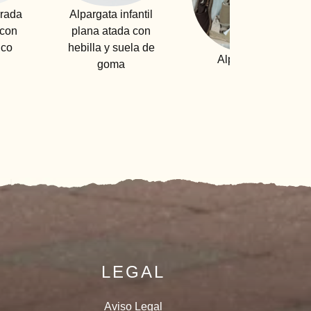
 infantil
Alpargata lona roj
tada con
cuña alta (6cm)
 suela de
sujeta con gomas
Alpargatas
ma
LEGAL
Aviso Legal