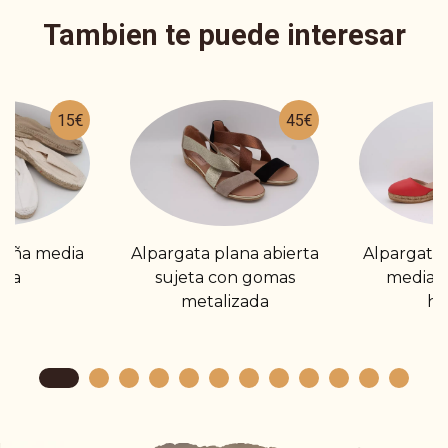
Tambien te puede interesar
15€
45€
cuña media
Alpargata plana abierta
Alpargata 
ica
sujeta con gomas
media s
metalizada
he