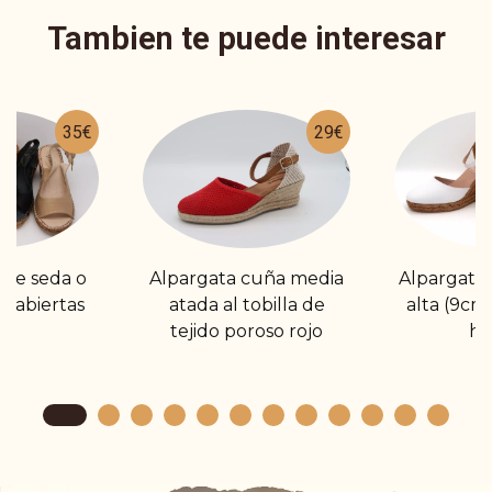
Tambien te puede interesar
35€
29€
 de seda o
Alpargata cuña media
Alpargata 
s abiertas
atada al tobilla de
alta (9cm
tejido poroso rojo
he