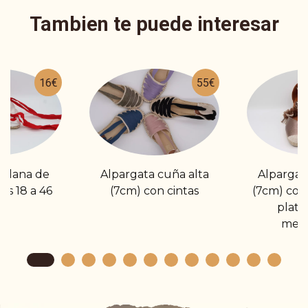
Tambien te puede interesar
16€
55€
 plana de
Alpargata cuña alta
Alpargat
las 18 a 46
(7cm) con cintas
(7cm) con 
plata
meta