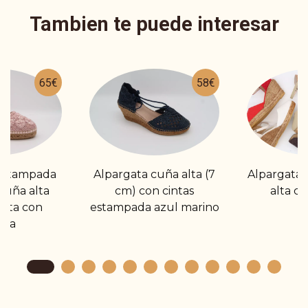
Tambien te puede interesar
65€
58€
estampada
Alpargata cuña alta (7
Alpargata 
cuña alta
cm) con cintas
alta co
jeta con
estampada azul marino
lla