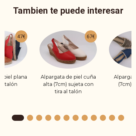
Tambien te puede interesar
47€
67€
 piel plana
Alpargata de piel cuña
Alpargat
al talón
alta (7cm) sujeta con
(7cm) c
tira al talón