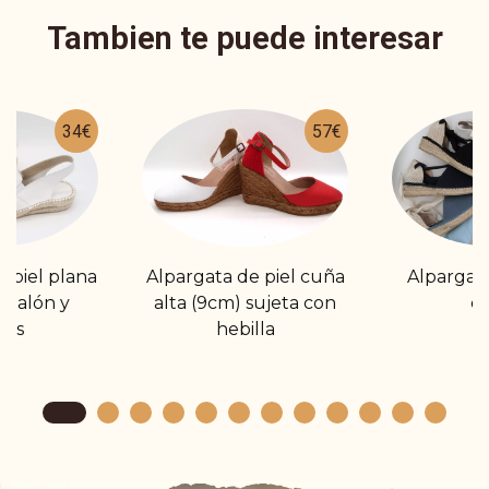
Tambien te puede interesar
34€
57€
 piel plana
Alpargata de piel cuña
Alpargat
l talón y
alta (9cm) sujeta con
ci
mas
hebilla