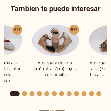
Tambien te puede interesar
51€
57€
cuña alta
Alpargata de ante
Alpargata 
intas color
cuña alta (7cm) sujeta
alta (7 cm
 óxido
con hebilla
tira al tal
izado