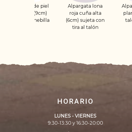
l
Alpargata lona
Alpargata de piel
A
roja cuña alta
plana con tira al
a
(6cm) sujeta con
talón y gomas
tira al talón
HORARIO
LUNES - VIERNES
9:30-13:30 y 16:30-20:00