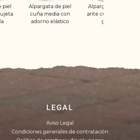
 de piel
Alpargata abierta
Alpargata abiert
dia con
ante cuña media y
de lona con cuñ
lástico
gomas
alta (9cm) sujeta
con tira al talón
LEGAL
Aviso Legal
Condiciones generales de contratación