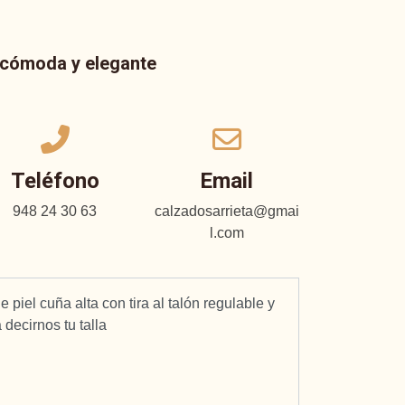
a cómoda y elegante
Teléfono
Email
948 24 30 63
calzadosarrieta@gmai
l.com