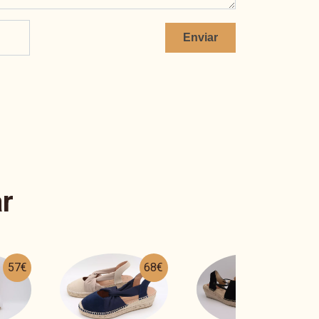
Enviar
r
68€
51€
56