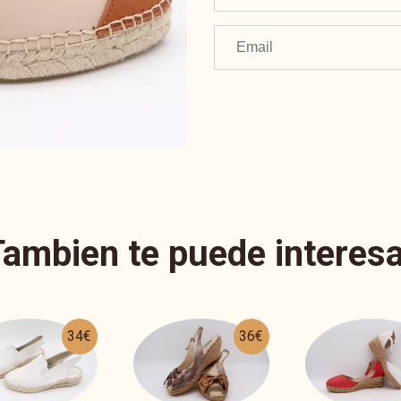
Tambien te puede interesa
36€
57€