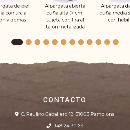
lpargata abierta
Alpargata de piel
Alpargata
cuña alta (7 cm)
cuña media sujeta
cuña me
sujeta con tira al
con hebilla
adorno e
talón metalizada
CONTACTO
C. Paulino Caballero 12, 31003 Pamplona
948 24 30 63