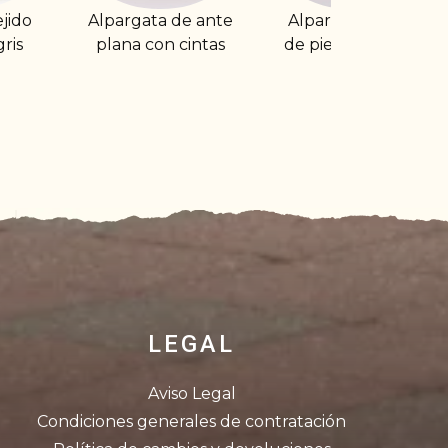
a de ante
Alpargata plana
Alpargata de lo
on cintas
de piel con tira al
plana con goma
talón
LEGAL
Aviso Legal
Condiciones generales de contratación