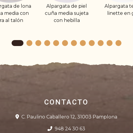
Alpargata de piel
Alpargata tejido
Alpargat
cuña media sujeta
linette en gris
plana c
con hebilla
CONTACTO
C. Paulino Caballero 12, 31003 Pamplona
948 24 30 63