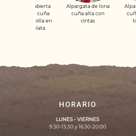
ta
Alpargata de lona
Alpargata de lona
a
cuña alta con
cuña media con
en
cintas
tira al talón
HORARIO
LUNES - VIERNES
9:30-13:30 y 16:30-20:00