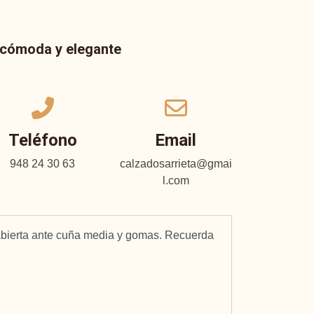
a cómoda y elegante
Teléfono
Email
948 24 30 63
calzadosarrieta@gmai
l.com