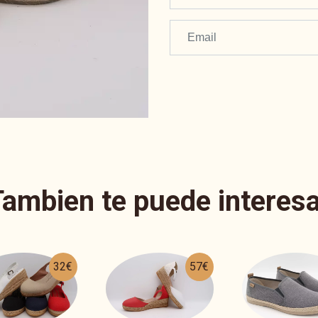
Tambien te puede interesa
57€
36€