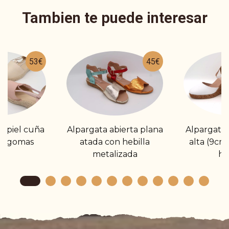
Tambien te puede interesar
53€
45€
e piel cuña
Alpargata abierta plana
Alpargata 
on gomas
atada con hebilla
alta (9cm
metalizada
he