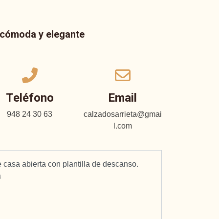
a cómoda y elegante
Teléfono
Email
948 24 30 63
calzadosarrieta@gmai
l.com