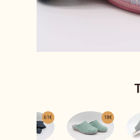
18€
27€