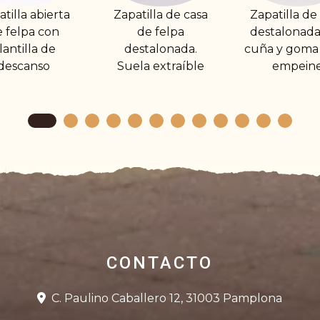
apatilla de casa
Zapatilla de casa
Zapatilla
de felpa
destalonada con
con cu
destalonada.
cuña y goma en el
apert
Suela extraíble
empeine
comple
velc
CONTACTO
C. Paulino Caballero 12, 31003 Pamplona