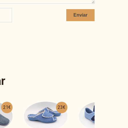
Enviar
r
23€
24€
22€