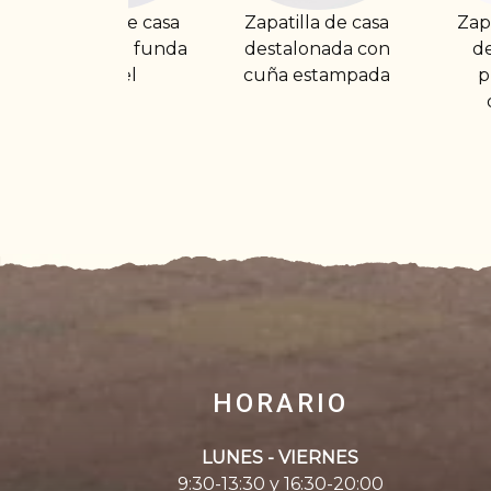
Zapatilla de casa
Zapatilla abierta
Z
a
destalonada con
de felpa con
cuña estampada
plantilla de
descanso
HORARIO
LUNES - VIERNES
9:30-13:30 y 16:30-20:00