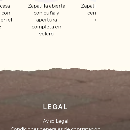
 abierta
Zapatillas de felpa
Zapatilla abierta
ña y
cerradas con
con cuña y goma
ura
velcro
en el empeine
ta en
ro
LEGAL
Aviso Legal
Condiciones generales de contratación