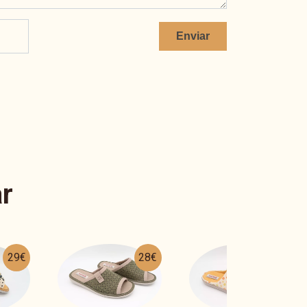
Enviar
r
28€
29€
26€