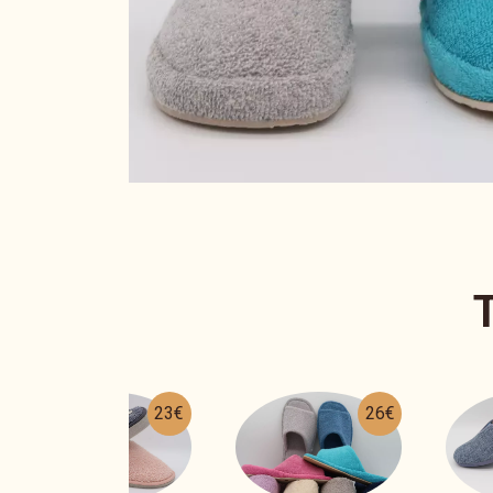
26€
21€