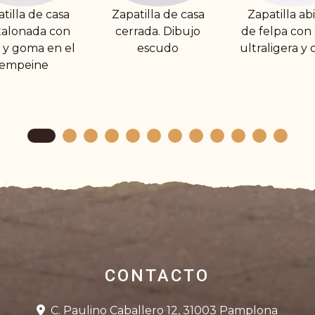
patilla de casa
Zapatilla abierta
Zapatilla a
rrada. Dibujo
de felpa con suela
tejido por
escudo
ultraligera y dibujo
suela ultra
CONTACTO
C. Paulino Caballero 12, 31003 Pamplona