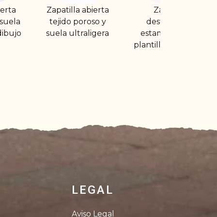
bierta
Zapatilla
Zapatilla de casa
oso y
destalonada
de felpa
ligera
estampada con
destalonada
plantilla acolchada
LEGAL
Aviso Legal