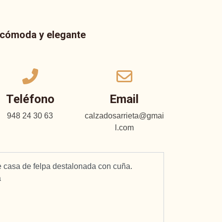
a cómoda y elegante
Teléfono
Email
948 24 30 63
calzadosarrieta@gmai
l.com