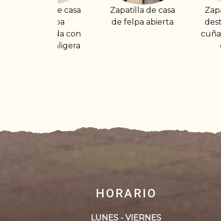
Zapatilla de casa
Zapatilla de casa
Za
de felpa abierta
destalonada con
ce
cuña y goma en el
empeine
HORARIO
LUNES - VIERNES