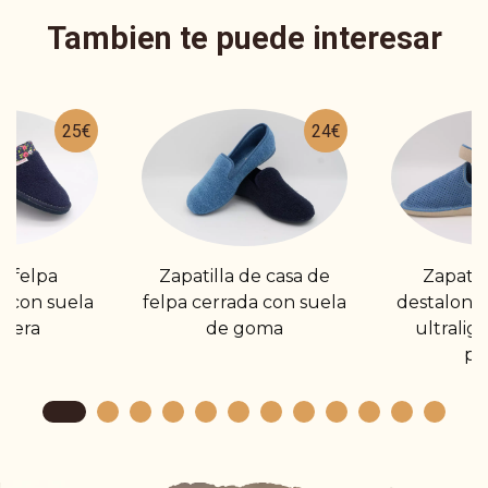
Tambien te puede interesar
25€
24€
a felpa
Zapatilla de casa de
Zapatil
 con suela
felpa cerrada con suela
destalona
igera
de goma
ultralige
po