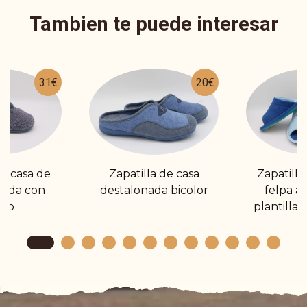
Tambien te puede interesar
31€
20€
de casa de
Zapatilla de casa
Zapatilla
rada con
destalonada bicolor
felpa a
cro
plantilla