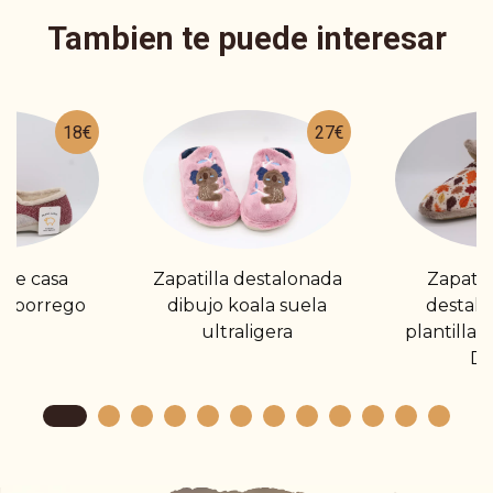
Tambien te puede interesar
18€
27€
 de casa
Zapatilla destalonada
Zapatil
n borrego
dibujo koala suela
destal
ultraligera
plantilla 
Di