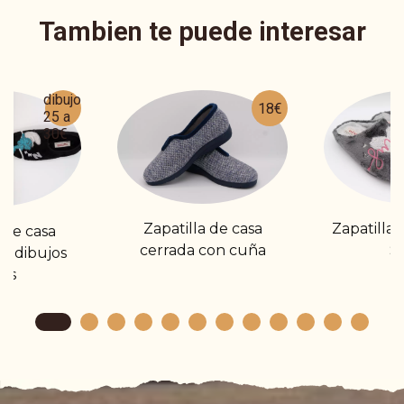
Tambien te puede interesar
Según
dibujo
18€
25 a
30€
Zapatilla de casa
Zapatilla
 de casa
cerrada con cuña
S
n dibujos
ios