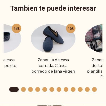
Tambien te puede interesar
18€
16€
 de casa
Zapatilla de casa
Zapatill
De punto
cerrada. Clásica
destalo
borrego de lana virgen
plantilla d
Dib