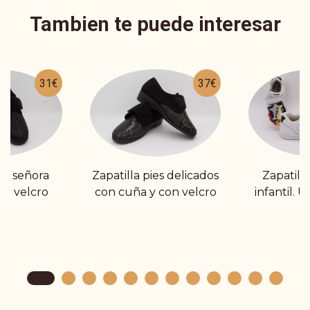
Tambien te puede interesar
31€
37€
de señora
Zapatilla pies delicados
Zapatill
on velcro
con cuña y con velcro
infantil. 