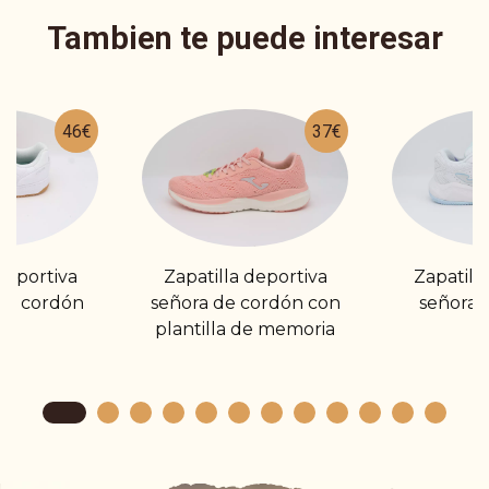
Tambien te puede interesar
46€
37€
deportiva
Zapatilla deportiva
Zapatill
de cordón
señora de cordón con
señora 
plantilla de memoria